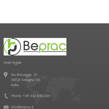
Sede legale
Via Bresagge, 25
36020 Solagna (VI)
Italia
Phone: +39 342 8402269
info@beprac.it